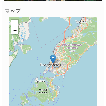
マップ
+
−