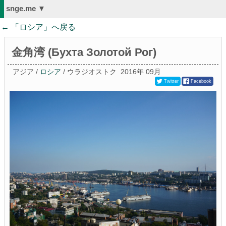
snge.me ▼
← 「
ロシア
」へ戻る
金角湾 (Бухта Золотой Рог)
アジア /
ロシア
/ ウラジオストク
2016年 09月
Twitter
Facebook