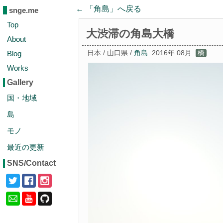
← 「
角島
」へ戻る
snge.me
Top
大渋滞の角島大橋
About
Blog
日本 / 山口県 /
角島
2016年 08月
橋
Works
Gallery
国・地域
島
モノ
最近の更新
SNS/Contact