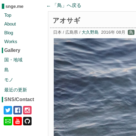
← 「
鳥
」へ戻る
snge.me
Top
アオサギ
About
Blog
日本 / 広島県 /
大久野島
2016年 08月
鳥
Works
Gallery
国・地域
島
モノ
最近の更新
SNS/Contact