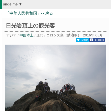
snge.me ▼
← 「
中華人民共和国
」へ戻る
日光岩頂上の観光客
アジア /
中国本土
/ 厦門 / コロンス島（鼓浪嶼）
2016年 05月
Twitter
Facebook