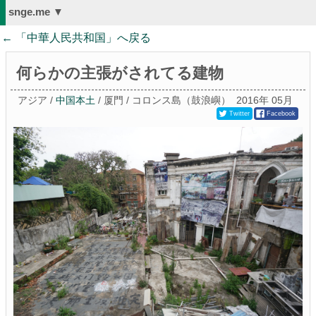
snge.me ▼
← 「
中華人民共和国
」へ戻る
何らかの主張がされてる建物
アジア /
中国本土
/ 厦門 / コロンス島（鼓浪嶼）
2016年 05月
Twitter
Facebook