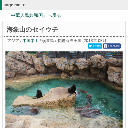
snge.me ▼
← 「
中華人民共和国
」へ戻る
海象山のセイウチ
アジア /
中国本土
/ 横琴島 / 長隆海洋王国
2016年 05月
Twitter
Facebook