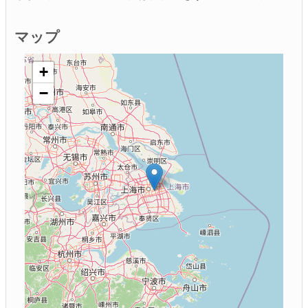
マップ
+
−