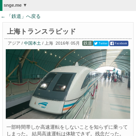
snge.me ▼
← 「
鉄道
」へ戻る
上海トランスラピッド
アジア /
中国本土
/ 上海
2016年 05月
鉄道
Twitter
Facebook
一部時間帯しか高速運転をしないことを知らずに乗って
しまった。 結局高速運転は体験できず。残念だった。