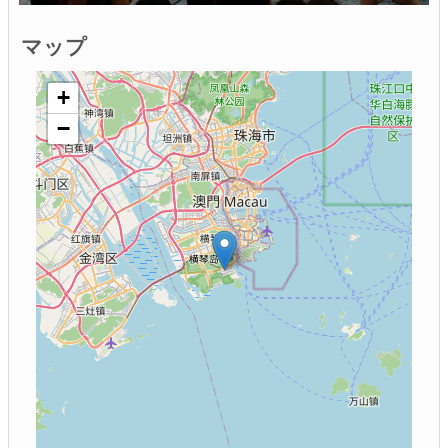
マップ
+
−