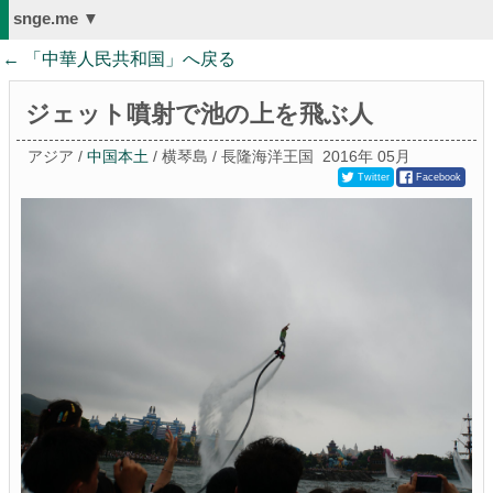
snge.me ▼
← 「
中華人民共和国
」へ戻る
ジェット噴射で池の上を飛ぶ人
アジア /
中国本土
/ 横琴島 / 長隆海洋王国
2016年 05月
Twitter
Facebook