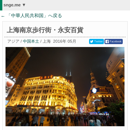
snge.me ▼
← 「
中華人民共和国
」へ戻る
上海南京歩行街・永安百貨
アジア /
中国本土
/ 上海
2016年 05月
Twitter
Facebook