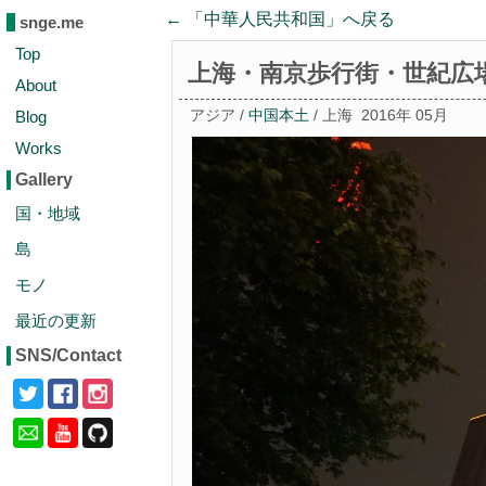
← 「
中華人民共和国
」へ戻る
snge.me
Top
上海・南京歩行街・世紀広
About
Blog
アジア /
中国本土
/ 上海
2016年 05月
Works
Gallery
国・地域
島
モノ
最近の更新
SNS/Contact