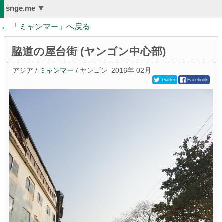
snge.me ▼
← 「
ミャンマー
」へ戻る
脇道の屋台街 (ヤンゴン中心部)
アジア /
ミャンマー
/ ヤンゴン
2016年 02月
Twitter
Facebook